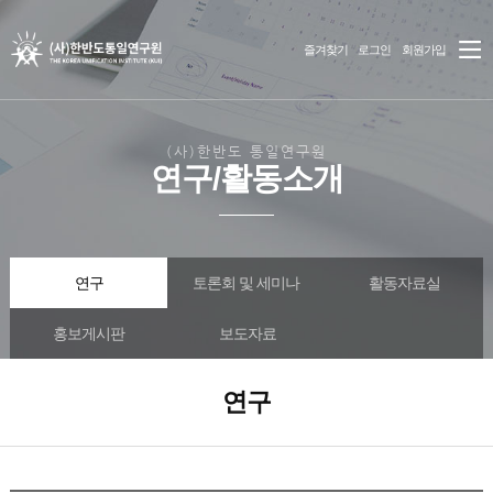
즐겨찾기
로그인
회원가입
(사)한반도 통일연구원
연구/활동소개
연구
토론회 및 세미나
활동자료실
홍보게시판
보도자료
연구